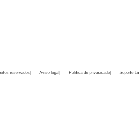
eitos reservados
|
Aviso legal
|
Política de privacidade
|
Soporte Lí