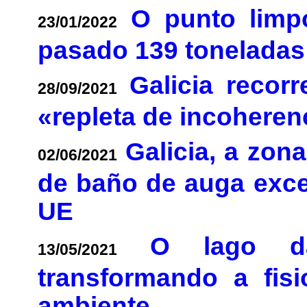
O punto limp
23/01/2022
pasado 139 toneladas
Galicia recor
28/09/2021
«repleta de incoheren
Galicia, a zo
02/06/2021
de baño de auga exc
UE
O lago d
13/05/2021
transformando a fis
ambiente